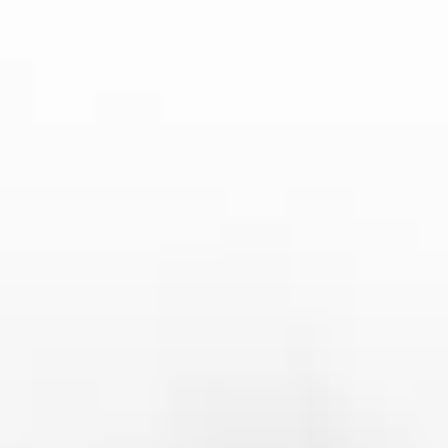
更为先进的是，数据不仅限于比赛本身，赛事前后的数据分
析同样至关重要。许多赛事直播平台在赛事结束后，提供详
细的比赛回顾和数据分析，帮助球迷更好地理解比赛的背后
故事。球迷们可以通过这些数据预测球队的未来表现，甚至
为赛事预测提供依据，这种趋势无疑会在未来的比赛中变得
更加重要。
3、社交媒体与粉丝互动的融合
社交媒体的崛起为世界杯的赛事直播增添了全新的维度。在
过去，球迷的参与仅限于观看赛事和现场加油助威，而现
在，通过社交平台，球迷能够与全球的其他足球迷进行实时
互动。无论是Twitter上的赛后讨论，还是微信、微博上的
即时评论，社交媒体让球迷的情绪和意见能迅速传播开来。
球迷们不仅是观众，还能成为赛事讨论的积极参与者。
社交媒体的实时更新也使得球迷可以随时获取到世界杯的动
态消息。无论是比赛进程中的关键事件，还是球员的伤病、