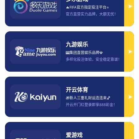
体育中心
首页
体育中心