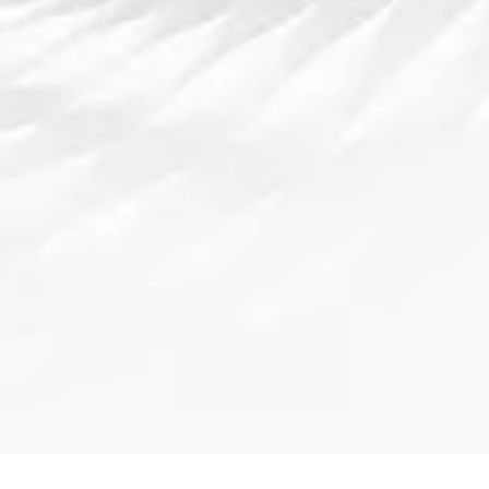
业将更加注重品牌建设和国际化发展。特别是随着“一带一
路”倡议的深入推进，江南地区有望在体育产业方面发挥更
大作用，进一步提升国际竞争力。通过举办国际体育赛事、
培养国际化人才、推动体育产业跨国合作等，江南可以在全
球体育产业中占据更加重要的地位。
然而，江南体育产业的未来发展也面临着一些挑战。例如，
如何优化产业链条、提升整体运营效率，如何更好地满足消
费者需求并在市场中脱颖而出，仍是亟待解决的问题。此
外，如何平衡经济发展与环境保护的关系、如何提升地方政
府在体育产业中的长远规划能力，也是需要关注的重点。只
有在解决这些问题的基础上，江南体育产业才能实现更加稳
定和可持续的发展。
总结：
总的来说，江南体育产业的迅速发展离不开该地区独特的经
济、文化和政策环境。在市场需求、政策支持、政府作用等
多方面的共同推动下，江南体育已经成为一个充满潜力的产