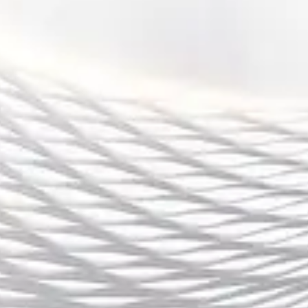
育作为连接这些行业的纽带，展现出了巨大的发展潜力。例
如，江南地区不少城市已经开始推广“体育+旅游”模式，结
合当地的自然景观和文化特色，打造特色体育旅游产品，推
动了地方经济的多元化发展。