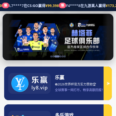
Request a Gmail:
dissimilar@mac.com
Sunday - Friday:
09.00am - 08.00pm
Requesting a Call:
+13594780405