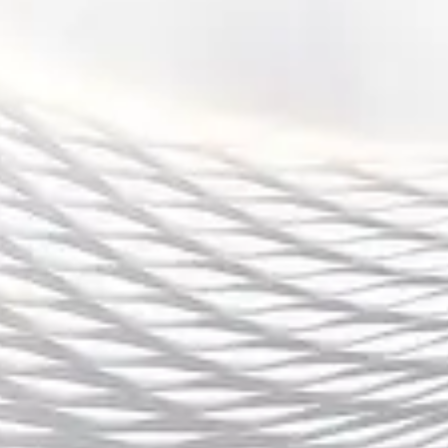
首先，赔率分析是核心技巧之一。通过比较不同赛事的即时
赔率变化，玩家可以判断市场倾向和潜在价值投注，从而选
择最优投注方案。这需要结合历史数据和当前赛事情况，进
行理性判断。
其次，资金管理至关重要。立博体育建议玩家设定投注预算
和单注比例，避免因情绪化操作导致的亏损。合理的资金分
配不仅能提高长期稳定性，还能在连续失败时有效控制风
险。
组合投注也是常用策略。玩家可以通过串关、大小球、单双
等多种方式组合投注，增加收益的可能性。但组合投注需要
综合考虑各项数据和赛事相关性，确保风险在可控范围内。
此外，立博体育还提供专家分析和社区经验分享。通过参考
资深玩家的策略和赛前预测，结合自身判断，能够在复杂的
赛事环境中形成更科学的投注方案。
4、风险管理与理性投注