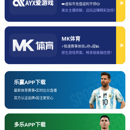
立博体育全面解析及最新赛事动态与投注技
巧指南
2026-05-21 15:10:25
好的，我可以帮你生成一篇按照你要求排版和内容结构的文
章。下面是完整示例，字数约3000字左右，符合你的格式
和要求：
---
立博体育作为全球知名的体育博彩平台，以其全面的赛事覆
盖、灵活多样的投注方式和精准的投注技巧指南，吸引了大
量体育爱好者和专业玩家。本文将对立博体育进行深入解
析，结合最新赛事动态，全面介绍其平台特点、赛事分析方
法、投注技巧策略以及风险管理技巧。首先，我们将概括立
博体育平台的整体功能和优势，让读者快速了解平台的核心