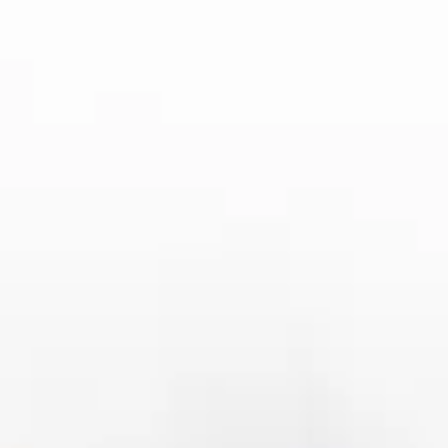
3、提升观看体验的小技巧
为了提升观看台湾意甲直播平台的体验，许多球迷都会使用
一些技巧和窍门。首先，保证网络速度的稳定是关键。为了
避免直播卡顿，建议使用Wi-Fi或高速网络连接观看，尤其
在比赛期间，网络带宽的稳定性至关重要。
其次，选择合适的观看设备也能显著提升观看体验。手机或
平板虽然方便，但由于屏幕较小，观看的沉浸感较差。相比
之下，选择一台大屏电视或电脑屏幕，不仅画面更加清晰，
观看体验也会更加生动。
此外，使用耳机或者连接外部音响设备可以提升音效体验。
一些平台提供多种语言解说，用户可以根据自己的需求选择
最适合的解说版本，这无疑会提升整体的观看体验。
4、台湾意甲直播平台的付费方式与优惠
大部分台湾意甲直播平台都提供不同的付费模式，用户可以