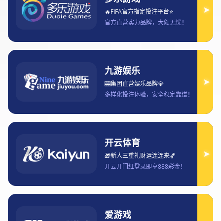
体育中心
首页
体育中心