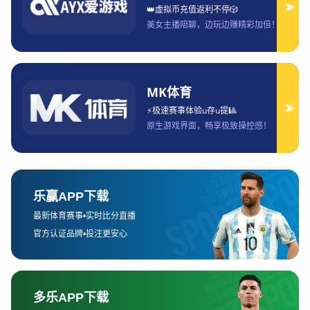
台湾意甲直播平台推荐及使用指南助你畅享
足球赛事精彩时刻
2025-08-15 01:21:26
随着足球运动的普及，越来越多的球迷选择通过网络平台观
看意甲联赛的精彩赛事。然而，在众多的直播平台中，选择
一个稳定、高质量的直播服务成为球迷们面临的主要问题。
本文将为大家介绍台湾地区的意甲直播平台推荐，并提供一
些使用指南，帮助球迷们更好地享受足球赛事的精彩时刻。
文章将从平台的选择标准、使用技巧、观看体验以及付费方
式等方面进行详细阐述，旨在帮助读者了解如何轻松、顺畅
地在台湾地区观看意甲赛事。
1、选择适合的台湾意甲直播平台
在选择合适的意甲直播平台时，稳定性是最重要的考量因素