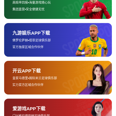
之一。直播平台的服务器是否稳定，直接关系到比赛的流畅
度与观赛体验。一个好的平台应该能够在比赛期间提供无卡
顿、高清晰度的直播服务，确保用户能够毫无压力地观看比
赛。
此外，直播平台的覆盖面也是选择的重要标准。部分平台可
能只提供部分赛事的直播，而一些平台则可能会提供全赛季
的所有意甲赛事。对于想要全面观看意甲比赛的球迷来说，
选择一个覆盖范围广的平台显得尤为重要。平台的赛事安排
是否丰富，可以帮助球迷实时了解比赛安排和直播时间。
除了赛事覆盖与稳定性，直播平台的用户界面和操作体验也
应当是选择时的重要参考标准。平台是否支持多语言、是否
可以调节画质等功能，都可以极大提升用户的观看体验。一
些平台还会提供回放功能，方便球迷错过比赛时随时回看。
2、台湾意甲直播平台的技术支持
对于大部分台湾意甲直播平台来说，技术支持是其能否提供