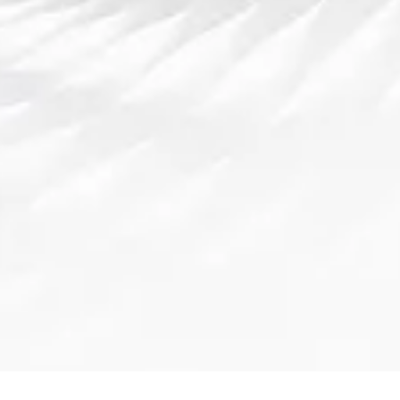
导航
发现球速体育
五大联赛
体育中心
服务宗旨
联络球速体育官方
最新资讯