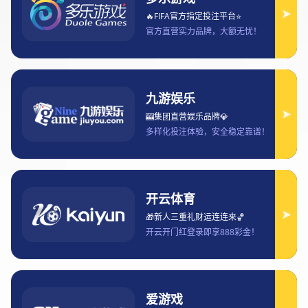
体育中心
首页
体育中心