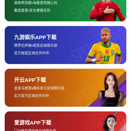
博冠体育围绕数字化体育服务平台的核心定位，持续完善多
端融合的生态体系，通过APP、小程序与智能终端的协同联
动，实现用户运动数据的统一管理与实时反馈。平台不仅提
供基础运动记录功能，还融入训练计划制定、运动分析报告
等专业工具，使用户能够获得更科学的运动指导体验。
在生态构建过程中，平台强调资源整合能力，将健身场馆、
教练资源与赛事信息进行数字化打通，形成线上预约、线下
体验的一体化服务闭环。这种模式有效降低了用户参与运动
的门槛，同时提升了体育资源的利用效率。
此外，博冠体育不断优化平台交互设计，通过简洁直观的界
面和智能推荐机制，让不同年龄层与运动水平的用户都能快
速上手。无论是初学者还是专业运动爱好者，都能在平台中
找到适合自己的运动路径与成长方案。
全民运动普及推广
在推动全民健身方面，博冠体育积极构建多层次、多场景的