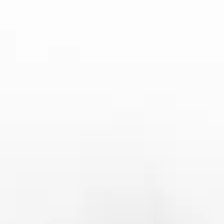
字化管理。这不仅提升了赛事运行效率，也增强了参赛者的
整体体验感。
平台针对不同类型赛事提供定制化解决方案，包括路跑赛
事、球类竞技以及综合性运动会等，满足不同群体的参与需
求。通过数据化运营分析，赛事组织方可以更精准地优化赛
程与资源配置。
与此同时，博冠体育注重赛事体验升级，引入实时成绩追
踪、AI辅助裁判系统以及线上互动直播功能，让观众与参赛
者能够全方位感受赛事氛围，提升体育赛事的观赏性与参与
感。
科技驱动体验创新
在技术创新方面，博冠体育积极融合人工智能、大数据与物
联网技术，打造智能化运动服务体系。通过对用户运动数据
的深度分析，平台能够为用户提供个性化训练建议与健康管
理方案。