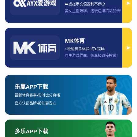
罗德里最新动态引关注曼城中场核心状态更
新与未来展望持续热议中
2026-07-06 07:05:58
围绕entity["athlete","Rodri","Spanish footballer,
Manchester City midfielder"]在
entity["sports_team","Manchester City","English
Premier League club"]中的最新动态与整体状态更新，外
界讨论持续升温。从竞技表现到战术价值，再到伤病恢复与
轮换管理，这位中场核心始终处在舆论与专业分析的双重聚
光灯之下。作为球队攻防转换的关键枢纽，他的状态不仅影
响曼城的中场稳定性，也直接关系到球队在英超与欧冠赛场
的竞争力。近期围绕其身体状况、比赛节奏以及未来发展路
径的讨论不断发酵，使得“罗德里现象”再次成为足球分析领
域的焦点话题。本文将从状态表现、战术作用、身体管理以