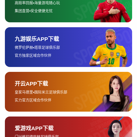
及未来展望四个方面展开系统分析，全面呈现其当前处境与
长期价值。
一、状态更新表现
从近期比赛观察来看，罗德里的整体竞技状态依旧保持在高
水平区间。他在中场的控球稳定性与出球效率，依然是曼城
体系中最可靠的环节之一。即便面对高强度逼抢，他依旧能
够通过简洁的处理方式化解压力。
在传球选择方面，罗德里展现出极高的成熟度。他不再单纯
追求复杂线路，而是以安全与推进并重的方式组织进攻，使
球队在攻防转换中保持节奏稳定，这种能力在现代中场中极
为稀缺。