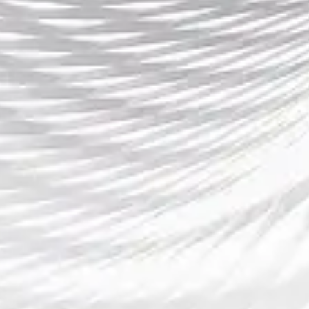
金年龄阶段的中场球员，他仍有进一步提升空间，尤其是在
进攻参与度与领导能力方面。
随着曼城阵容不断更新，他有望在未来承担更强的战术指挥
职责，甚至成为球队更衣室的精神核心，这将进一步强化他
的整体影响力。
同时，在国际赛场上，他的作用同样不可忽视。无论是在欧
洲杯还是世界杯层面，他都是西班牙国家队中场体系的重要
支柱，其经验价值不断提升。
未来几年，如何平衡俱乐部与国家队双重任务，将成为影响
其职业轨迹的重要因素。如果管理得当，他完全有潜力延续
顶级中场的长期统治力。
总结：
综合来看，罗德里在当前阶段依然保持着极高的竞技水准与
战术价值。他不仅是曼城中场体系的核心枢纽，也是现代足
球中后腰角色的典型代表。无论是在组织、防守还是节奏控