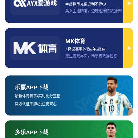
2025欧冠决赛门票支持弹幕平台上线助力
球迷互动热潮
2025-09-17 16:06:52
随着2025年欧冠决赛的临近，球迷们对这场足球盛宴的热
情愈发高涨。在这一年，欧冠决赛不仅是一场竞技对决，更
是全球球迷互动的盛会。为了让球迷能够更加亲密地参与其
中，新的“门票支持弹幕平台”应运而生，成为了今年欧冠决
赛的亮点之一。这个平台不仅帮助球迷们购买到心仪的门
票，还通过创新的互动功能，促进了球迷们之间的实时交流
与互动，进一步激发了大家的激情与热情。在这篇文章中，
我们将从四个方面详细分析2025年欧冠决赛门票支持弹幕
平台的上线如何助力球迷互动热潮。这四个方面包括：平台
的创新功能、球迷互动的价值、赛事氛围的提升、以及未来
发展潜力。通过这些方面的分析，我们可以更好地理解这一