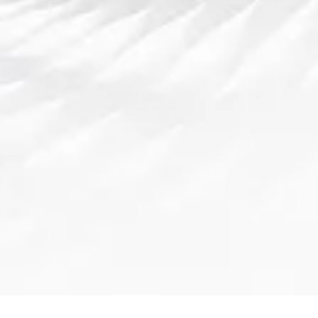
一平台不仅增强了球迷的参与感和归属感，还通过提升赛事
氛围，推动了球迷文化的多元化发展。
未来，随着技术的不断革新与平台功能的不断拓展，门票支
持弹幕平台有望在全球范围内掀起一场数字化与互动创新的
浪潮，重新定义球迷的观看体验。通过这一平台，球迷们不
仅能够享受足球带来的激情，还能更加深入地参与到全球范
围的足球文化中，成为这个伟大赛事的一部分。
导航
发现球速体育
五大联赛