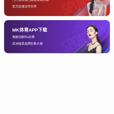
量，也要考虑到平台的使用便利性及其跨平台兼容性。
2、如何获取2025欧冠赛程信息
在享受精彩的直播前，球迷们首先需要知道比赛的具体时
间。获取2025欧冠淘汰赛赛程信息是关键。可以通过几种
方式来查询赛程信息。最常见的途径是通过欧冠官方网站。
该网站会在赛事开始前发布详细的赛程，包括比赛的日期、
时间和场地，球迷们可以通过手机浏览器直接访问，实时获
取最新的赛程更新。
除了官网，很多体育直播平台也会提供赛程信息。比如腾讯
体育、乐视体育等平台，在其主页面会专门设有欧冠赛程专
区，用户可以轻松查找相关的比赛时间表，并设置提醒，以
免错过心仪的比赛。此外，一些第三方应用，如
Livescore，也会提供实时的赛程与比分更新，特别适合那
些喜欢随时掌握最新赛事动态的球迷。