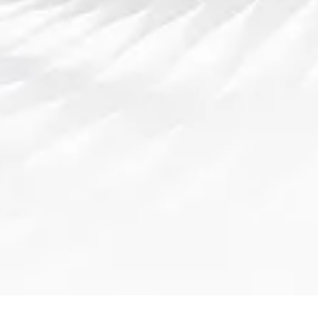
得更加个性化的服务。希望每一位球迷都能够在2025欧冠
淘汰赛中，享受到无与伦比的赛事魅力。
导航
发现球速体育
五大联赛
体育中心
服务宗旨