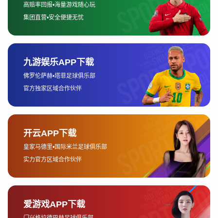
1、选择合适的手机端观看平台
随着智能手机的普及，手机端观看已经成为了现代球迷观赛
的主要方式。然而，选择一个合适的平台显得尤为重要。首
先，球迷们可以通过各大体育直播平台来观看比赛，这些平
台通常会提供高清的直播信号，并有专业的分析团队进行赛
后解说。常见的官方平台如腾讯体育、ESPN和DAZN等，
能够确保用户获得最清晰的直播画面和最即时的赛事更新。
其次，选择合适的平台时还需要考虑服务质量，特别是在欧
冠淘汰赛这样的大赛期间，赛事的观看需求非常高，一些平
台可能会因为流量过大而出现卡顿或延迟。为了避免这种情
况，建议用户选择一些具备强大技术支持的平台，这样即使
是在高峰时段，也能保证流畅观看。
最后，还需要关注平台是否支持不同设备的兼容性。大多数
主流平台都已经支持安卓和iOS系统的手机，而一些平台还
提供了PC版和智能电视版，使用户可以根据个人需求随时
切换设备进行观看。因此，在选择平台时，不仅要看直播质