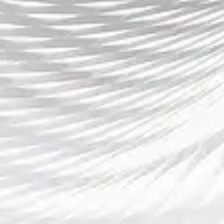
多的互动乐趣。
在一些平台中，用户还可以看到专家的实时战术分析和球员
数据统计，这些内容为球迷提供了更加深入的赛事理解。如
果你想了解比赛背后的数据支持，分析每个球员的表现和战
术布置，这些互动功能将为你提供有价值的参考。
总结：
通过手机端观看2025欧冠淘汰赛，球迷们可以随时随地享
受比赛的精彩时刻。选择合适的直播平台、及时获取赛程信
息、进行手机端观看设置优化，并利用直播平台的互动功
能，都能极大地提升观赛体验。无论是通过手机观看高清直
播，还是参与赛事互动，手机端提供了更加灵活、便捷的观
赛方式。
球速体育平台登录入口
总之，随着技术的发展和直播平台的不断创新，球迷们能够
通过手机享受更为丰富的观赛体验。未来，随着更多智能化
功能的引入，手机端的观看体验将更加完善，球迷们也将获