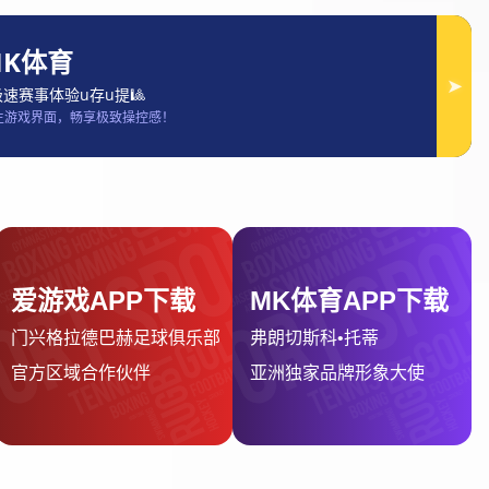
导航
发现球速体育
五大联赛
体育中心
服务宗旨
联络球速体育官方
最新资讯
鼎信体育引领全新赛事体验打造
专业便捷的运动服务平台助力未