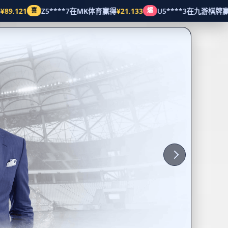
Requesting a Call:
0pm
+13594780405
现在预约