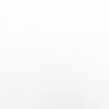
键在于用户是否能够正确理解冻结原因，并按照官方流程理
的全面认知，用户可以在第一时间采取正确行动，避免因操
规范使用行为、重视账号信息管理，是保障账号长期稳定使
账号解冻原因流程与应对指南常见问题解析全攻略”的系统
。