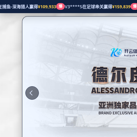
Visit our social pages:
Req
di
发现球速体育
五大联赛
体育中心