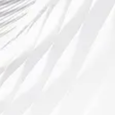
力
提
升
剑
指
荣
誉
再
创
辉
煌
新
篇
章
2026-
07-
16