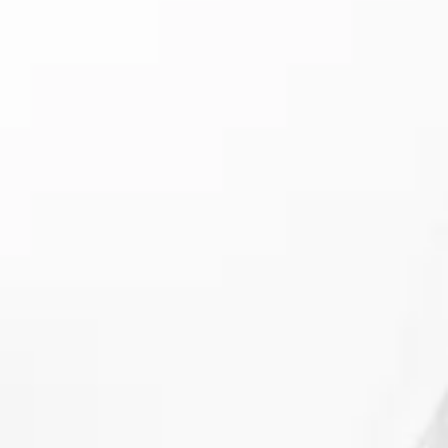
物
浦
逆
转
之
夜
传
奇
视
频
再
现
欧
冠
经
典
瞬