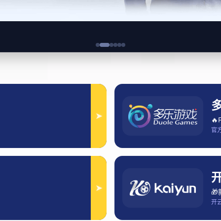
五大联赛
首页
五大联赛
程与应对指南常见问题解析全攻略