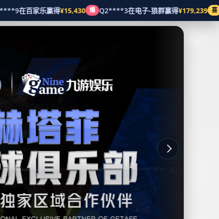
Requesting a Call:
0pm
+13594780405
现在预约