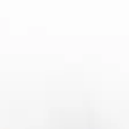
此外，Bet5体育在赛事直播和互动体验方面也做出了创
新。通过高清直播、实时比分更新以及互动竞猜功能，用户
可以在观看赛事的同时进行多维度参与，增强了平台的沉浸
感和娱乐性。这种多层次的赛事覆盖和互动设计，为平台赢
得了大量忠实用户。
3、用户体验优化
在用户体验方面，Bet5体育注重界面设计和操作便捷性。
平台界面简洁清晰，功能模块布局合理，使新用户能够快速
上手，老用户能够高效操作。无论是在PC端还是移动端，
用户都能获得一致的优质体验，这也是平台用户增长的重要
因素之一。
平台在客户服务方面也展现了高度专业化。通过24小时在
线客服、多语言支持以及智能问答系统，用户在遇到问题时
能够及时获得帮助，提升了整体使用体验。这种人性化服务
策略不仅提高了用户满意度，也增强了用户粘性。