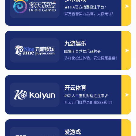
五大联赛
首页
五大联赛