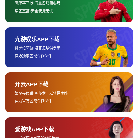
过对其独特优势和未来发展潜力的深入剖析，本文将揭示
Bet5体育在全球市场中成为顶级体育娱乐平台的重要原
因。文章不仅展现了Bet5体育的创新理念和运营模式，也
为行业参与者和用户提供了全方位的参考，体现了新兴数字
娱乐平台在现代体育产业中的巨大影响力和发展前景。
1、平台技术架构创新
Bet5体育能够快速崛起，离不开其在技术架构上的深厚积
累。平台采用最新的云计算技术，实现了高并发数据处理和
低延迟响应，确保用户在观看赛事或进行投注时能够享受到
流畅、稳定的体验。这种高性能的技术架构不仅提高了平台
运行效率，还为后续的功能拓展提供了坚实基础。
此外，Bet5体育在数据安全和隐私保护方面也进行了创新
设计。通过多层加密技术和安全防护机制，用户的数据得到
了有效保护，交易信息的安全性得到了极大提升。这种技术
创新不仅增加了用户的信任度，也为平台在全球市场扩张提
供了可靠的安全保障。