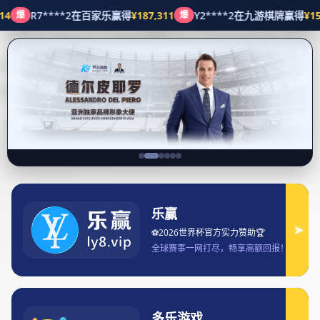
Request a Gmail:
dissimilar@mac.com
Sunday - Friday:
09.00am - 08.00pm
Requesting a Call:
+13594780405