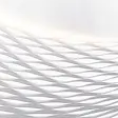
统模式向数字化、趣味化转变。
3、互动社交平台构建
云体育不仅关注个人运动体验，还通过数字化平台构建丰富
的互动社交网络。用户可以在平台上发布运动记录、分享健
身心得、参与线上挑战赛，与其他用户进行互动和交流，形
成积极向上的运动社群文化。
平台还提供团队活动和线上赛事功能，让用户能够组织或加
入兴趣相投的运动团队。通过团队PK、排行榜和积分制
度，用户的参与积极性被有效激发，运动不再是孤立行为，
而是一种社交体验和互动娱乐。
此外，云体育借助数据分析，定期推荐兴趣相似的运动伙伴
或团队，增强用户间的互动与联系。这种社交功能不仅提升
了运动的趣味性，也促进了社区健身活动的开展，形成线上
线下联动的全民健身生态。