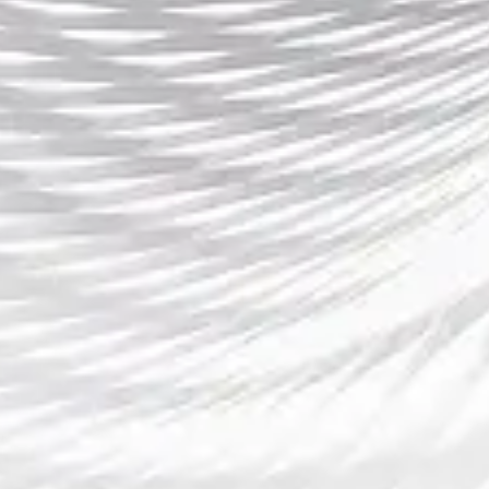
4、数据驱动健康管理
云体育通过数据收集与分析，为用户提供全面的健康管理服
务。平台可记录用户的运动量、心率、睡眠质量、饮食习惯
等健康数据，并通过可视化报告呈现，帮助用户全面了解自
身健康状况。
基于数据分析，云体育能够生成个性化健康建议和训练方
案。例如，系统会根据用户的运动频率和体能状态，推荐调
整运动强度或增加特定训练内容，从而科学管理体重、增强
体质和提升免疫力。
同时，云体育的数据服务还能够为医疗机构和健康管理部门
提供决策支持，推动公共健康服务的数字化转型。通过平台
的数据反馈，健康管理更加精准、高效，也使全民健身与健
康保障实现有机结合。
总结：