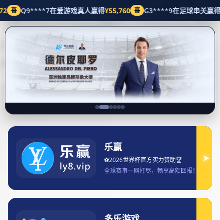
Request a Gmail:
dissimilar@mac.com
Sunday - Friday:
09.00am - 08.00pm
Requesting a Call:
+13594780405