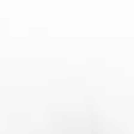
轻松获得相关信息，从而提升参与度和体验感。
球速体育welcome
2、智能健身体验创新
云体育利用人工智能、物联网和可穿戴设备，为用户打造个
性化、智能化的健身体验。通过智能设备监测运动数据，用
户可以实时了解心率、步数、卡路里消耗等信息，并获得科
学的运动建议。
平台的AI教练系统能够根据用户的体质、运动水平和健身目
标，制定专属训练计划，并实时调整训练强度。这种智能化
体验不仅提升了运动效果，还降低了运动损伤风险，让健身
更加安全、科学。
虚拟现实（VR）和增强现实（AR）技术的应用，使用户能
够在家中体验沉浸式运动场景。例如，用户可以通过VR跑
步机在虚拟赛道上奔跑，或者通过AR互动课程进行力量训
练，极大增强了运动的趣味性和参与感，推动全民健身从传