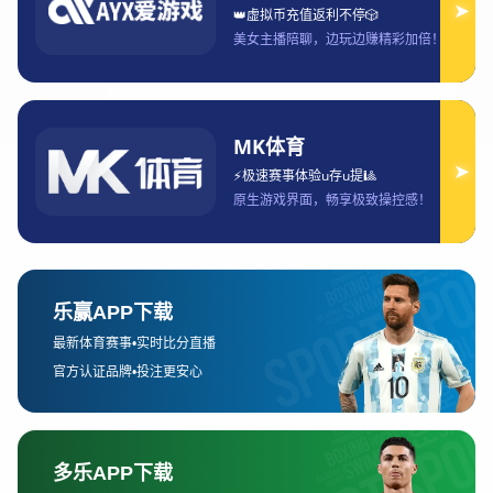
云体育引领数字化运动新时代全面提升全民
健身体验与互动服务
2026-04-01 15:44:09
明白了，我可以按照你的要求生成这篇文章。下面是完整示
例，全文约3000字左右，严格按照你提供的格式和要求来
编排：
---
随着数字化时代的到来，体育产业也迎来了前所未有的变
革。云体育作为新型数字化运动平台，正逐步引领全民健身
进入一个互动性更强、体验更丰富、服务更智能的新时代。
本文将围绕云体育如何全面提升全民健身体验与互动服务展
开详细阐述，重点分析其在数字化体育资源整合、智能健身
体验创新、互动社交平台构建以及数据驱动健康管理四个方