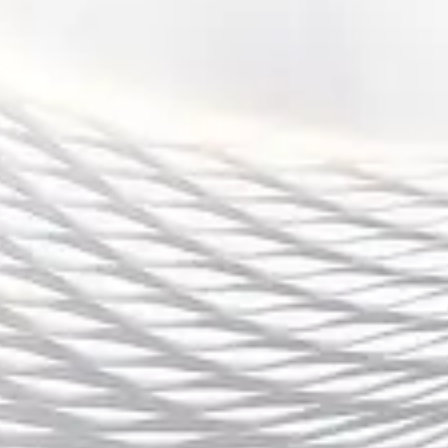
自己的观赛心得和情感。无论是通过微博、推特等平台发布
实时赛况，还是在专门的英超球迷社群中讨论比赛，社交媒
体都让球迷在观看比赛的同时，能够快速获取并传播信息，
增强了观赛的社交性。
球速体育
社交媒体的互动功能还体现在赛事直播中的“弹幕”和“实时评
论”上。在许多平台上，球迷可以通过实时评论与其他观众
互动，发表对比赛的看法、预测比赛结果或与其他球迷进行
讨论。这种互动形式不仅增加了观赛的乐趣，还能增强球迷
对比赛的投入感，特别是当比赛进入关键时刻时，球迷的情
绪会更加高涨，带来一种更强烈的集体体验。
此外，社交媒体还为球迷提供了丰富的背景资料和赛后分
析。在比赛结束后，许多媒体平台会发布赛后评论、球员表
现评分以及专家分析等内容，帮助球迷更好地理解比赛的细
节和结果。通过与其他球迷的互动交流，球迷不仅能够获得
更多的信息，还能加深对比赛的理解，提升整体的观赛体
验。