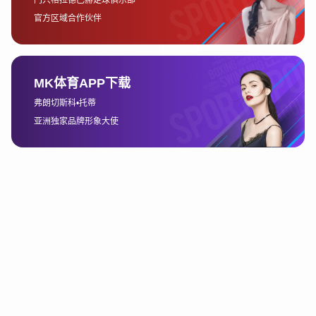
此外，许多在线直播平台还推出了实时回放、关键时刻集锦
和战术分析等功能，进一步提升了观赛的互动性和趣味性。
这些创新的附加功能，让球迷能够根据自己的兴趣和需要，
随时回顾精彩瞬间或深入了解比赛背后的战术布局。通过这
种方式，球迷不仅能够获得更直观的比赛体验，还能够从更
丰富的角度理解比赛的每个细节。
2、利用虚拟现实技术感受身临其境
虚拟现实技术（VR）的发展为球迷提供了全新的观赛体
验，特别是在英超比赛这样的全球性赛事中，VR技术能够
使球迷仿佛身临其境，享受更具沉浸感的观赛感受。通过佩
戴VR头盔，球迷不仅可以体验到360度全景转播，还能从
多个视角自由切换，感受到与传统电视观看完全不同的感官
刺激。这种技术的应用，使得球迷能够感受到自己仿佛站在
球场边缘，随时观察比赛的动态和球员的表演。