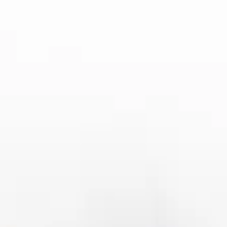
VR技术还带来了其他创新的功能。例如，一些VR平台提供
了“虚拟座位”的选择，球迷可以选择坐在球场的任何一处，
享受更接近比赛现场的视觉效果。这种技术突破了传统屏幕
的局限性，极大地增强了比赛的真实感和观众的参与感。通
过虚拟现实，球迷可以更加直观地体验到比赛的紧张气氛和
球员的拼搏精神。
此外，虚拟现实技术的优势还体现在互动性上。通过集成人
工智能和实时数据分析，球迷可以在比赛过程中获取即时战
术信息，了解每位球员的跑动轨迹、传球路线等详细数据。
这种深度分析不仅让球迷看得更清楚，也能帮助他们更好地
理解比赛背后的战略部署，从而提升观赛的层次和深度。
3、借助社交媒体与球迷互动提升体验
社交媒体作为现代网络文化的重要组成部分，已经成为了球
迷观赛英超比赛时不可或缺的一部分。通过社交平台，球迷
可以实时关注比赛进程，与世界各地的球迷进行互动，分享