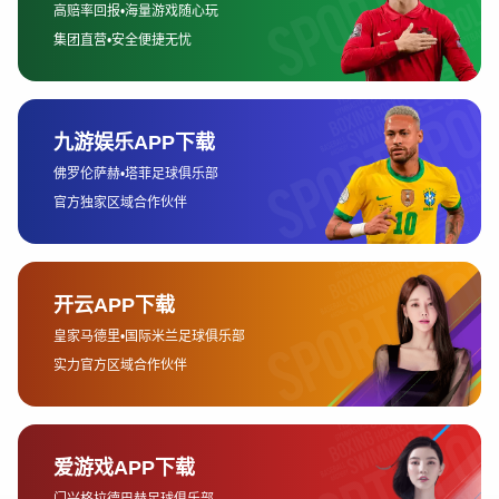
了解这一平台的优势和使用价值。通过本文，读者不仅能够
掌握如何高效获取各类赛事信息，理解不同玩法的技巧，还
能实时跟踪平台最新动态，把握最前沿的体育娱乐趋势，为
参与体育竞猜和互动提供科学指导与实用参考。
1、赛事资讯全面掌握
迈博体育在赛事资讯方面展现出极强的专业性和全面性。平
台覆盖了全球各类体育项目，包括足球、篮球、网球、电竞
等，不仅提供赛程安排，还附有详细的赛事分析和历史战绩
对比。用户可以根据自己的兴趣选择关注的赛事类型，实现
个性化信息获取。
此外，迈博体育提供实时比分和赛况更新功能，使用户无需
刷新网页就能第一时间获取比赛进展。这种即时性不仅提升
了观赛体验，也方便用户进行实时数据分析，从而做出更精
准的投注决策。
平台还特别注重赛事的深度分析。例如，对于足球比赛，迈