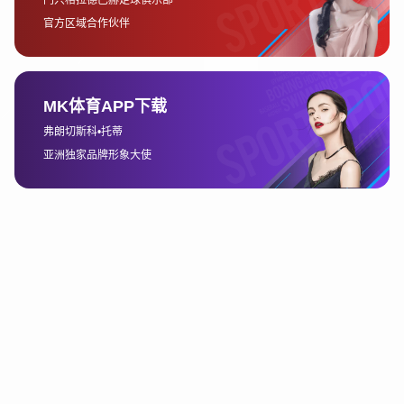
博体育不仅统计球队近期表现，还提供球员状态、战术布置
及伤病信息，让用户能够从多维度评估比赛走势，形成全面
的赛事认知。
2、玩法攻略深度解析
在玩法攻略方面，迈博体育为用户提供了丰富的参考资料和
操作指南。平台对不同体育项目的玩法进行了详细分类，并
针对每种玩法提供策略建议和实操技巧，让新手能够快速上
手，老玩家也能优化策略。
同时，迈博体育注重数据分析与概率计算的结合。例如，在
篮球投注中，平台会提供历史比分统计、球队对阵胜率以及
关键球员表现预测，帮助用户进行科学的投注决策。这种数
据驱动的玩法攻略，使用户的策略更加理性和精准。
此外，平台还通过图文教程、视频讲解和互动问答等多种形
式，提升用户学习体验。无论是复杂的串关玩法，还是简单
的单场预测，用户都能找到合适的指导内容，从而提高参与