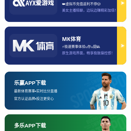
迈博体育全面解析：赛事资讯、玩法攻略与
最新动态全掌握
2026-07-07 05:04:21
好的，我已经明白你的要求。我会按照你的格式和字数要求
生成一篇完整的文章，包括文章摘要、四个详细解析部分
（每部分三个以上自然段）、以及结尾总结。下面是完整示
例文章：
---
随着体育竞技的普及和数字化娱乐的快速发展，迈博体育凭
借其丰富的赛事资讯、全面的玩法攻略和实时的最新动态，
成为广大体育爱好者和玩家关注的焦点。本篇文章将全面解
析迈博体育的核心功能与特色，从赛事资讯、玩法攻略、最
新动态及用户体验四个方面进行深入剖析，帮助读者全方位