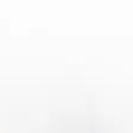
兴趣和成功率。
3、最新动态实时更新
迈博体育在最新动态方面表现突出，提供全方位的实时信息
更新。无论是赛事结果、球队新闻还是行业热点，用户都能
通过平台第一时间获取。这种即时性信息不仅增强了平台的
吸引力，也提升了用户决策的准确性。
平台还通过数据分析和新闻推送，为用户提供事件影响预
测。例如，当某位核心球员受伤时，迈博体育会分析其对比
赛和赛季走势的潜在影响，帮助用户调整投注和观看策略。
这种动态更新与分析的结合，使平台信息不仅快速，还具备
前瞻性。
此外，迈博体育注重用户互动，通过社交功能和社区讨论，
使最新动态能够在用户间快速传播。用户不仅能获取信息，
还能分享观点、讨论策略，实现信息共享和社交娱乐的双重
体验。