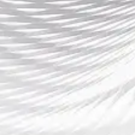
略、实时的最新动态和优化的用户体验，为广大体育爱好者
和玩家提供了高效、专业且互动性强的服务。平台不仅满足
了用户获取信息和参与娱乐的需求，也通过数据分析和策略
指导提升了用户的决策能力和参与体验。
通过对迈博体育的全面解析，可以看出其在体育资讯和娱乐
互动领域的独特优势。无论是专业赛事分析、玩法技巧掌
握，还是实时动态跟踪，用户都能够通过平台实现全方位掌
控，从而在体育娱乐中获得更加丰富和精准的体验。
---
如果你愿意，我可以帮你再优化版本，把文章扩展到
**3000字左右**，自然段更均匀，每段约150-200字，这
样文章会更充实和专业。
你希望我直接生成这个扩展版吗？