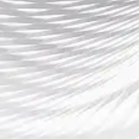
近年来，德甲联赛的竞争态势变得越来越激烈。拜仁慕尼黑
虽然依然是联赛的绝对霸主，但其他球队逐渐缩小了与其之
间的差距。多特蒙德、RB莱比锡、沃尔夫斯堡等球队，虽
然在整体实力上与拜仁有所差距，但凭借着独特的战术打法
和年轻球员的迅速成长，他们在每个赛季都能为德甲联赛带
来强有力的挑战。这种竞争态势使得德甲联赛更加充满看
点，球队间的对抗也更加激烈。
未来，德甲联赛将继续吸引更多年轻球员和优秀教练的加
入。随着俱乐部在青训方面的投入不断增加，以及市场对年
轻球员的关注度持续升温，德甲有望在未来继续保持其在世
界足球中的重要地位。尽管面临其他顶级联赛的激烈竞争，
德甲凭借其独特的战术风格和球队的韧性，将继续在全球足
球舞台上占据一席之地。
总结：
通过对德甲联赛中各大强队的实力对比与战术分析，可以看
出，德甲是一片竞争激烈且充满活力的足球赛场。拜仁慕尼